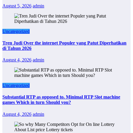
August 5, 2026
admin
Uncategorized
Tren Judi Over the internet Populer yang Patut Diperhatikan
di Tahun 2026
August 4, 2026
admin
Uncategorized
Substantial RTP as opposed to. Minimal RTP Slot machine
games Which in turn Should you?
August 4, 2026
admin