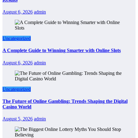
August 6, 2026
admin
Uncategorized
A Complete Guide to Winning Smarter with Online Slots
August 6, 2026
admin
Uncategorized
The Future of Online Gambling: Trends Shaping the Digital
Casino World
August 5, 2026
admin