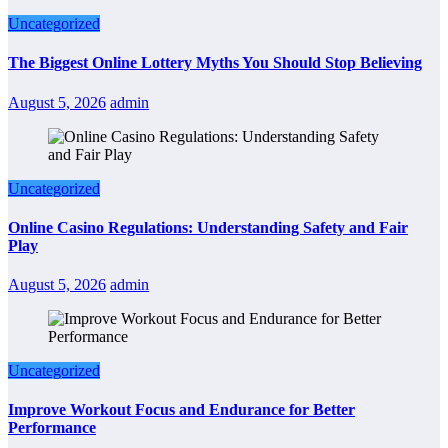
Uncategorized
The Biggest Online Lottery Myths You Should Stop Believing
August 5, 2026
admin
Uncategorized
Online Casino Regulations: Understanding Safety and Fair
Play
August 5, 2026
admin
Uncategorized
Improve Workout Focus and Endurance for Better
Performance