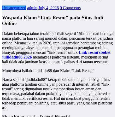
Uncategorized
admin
July 4, 2026
0 Comments
Waspada Klaim “Link Resmi” pada Situs Judi
Online
Dalam beberapa tahun terakhir, istilah seperti “Sbobet” dan berbagai
nama platform lain sering muncul dalam pencarian terkait perjudian
online. Memasuki tahun 2026, tren ini semakin berkembang seiring
meningkatnya akses internet dan penggunaan perangkat mobile.
Banyak pengguna mencari “link resmi” untuk
Link resmi sbobet
judidadu88 2026
mengakses platform tertentu, meskipun sering
kali tidak ada jaminan keaslian atau legalitas dari tautan tersebut.
Munculnya Istilah Judidadu88 dan Klaim “Link Resmi”
Nama seperti “judidadu88” kerap dikaitkan dengan berbagai situs
atau platform taruhan online yang beredar di internet. Istilah “link
resmi” sering digunakan untuk memberikan kesan aman dan
terpercaya, padahal dalam praktiknya banyak tautan yang beredar
tidak memiliki verifikasi resmi. Hal ini membuat pengguna rentan
terhadap penipuan, phishing, atau situs palsu yang meniru platform
asli.
Risiko Keamanan dan Dampak Finansial