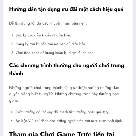
Hướng dẫn tận dụng ưu đãi một cách hiệu quả
Để tận dụng tối đa các khuyến mãi, bạn nên:
Đọc kỹ các điều khoản và điều kiện.
Đăng ký mọi khuyến mãi mà bạn đủ điều kiện.
Chơi theo cách để lượng hoàn lại được tối đa hóa.
Các chương trình thưởng cho người chơi trung
thành
Những người chơi trung thành cũng sẽ được hưởng những đặc
quyền riêng biệt tại cg79. Những chương trình này thường bao
gồm:
Điểm thưởng có thể quy đổi thành tiền thưởng hoặc quà tặng.
Sự kiện VIP chỉ dành cho những người trên một mức cược nhất định.
Tham gia Chơi Game Trực tiếp tại