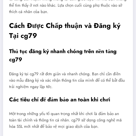
thể tìm thấy ở nơi nào khác. Lựa chọn cuối cùng phụ thuộc vào sở
thích cá nhân của bạn.
Cách Được Chấp thuận và Đăng ký
Tại cg79
Thủ tục đăng ký nhanh chóng trên nền tảng
cg79
Đăng ký tại cg79 rất đơn giản và nhanh chóng. Bạn chỉ cần điền
vào mẫu đăng ký và xác nhận thông tin của mình để có thể bắt đầu
trải nghiệm ngay lập tức.
Các tiêu chí để đảm bảo an toàn khi chơi
Một trong những yếu tố quan trọng nhất khi chơi là đảm bảo an
toàn tài chính và thông tin cá nhân. cg79 sử dụng công nghệ mã
hóa SSL mới nhất để bảo vệ mọi giao dịch của bạn.