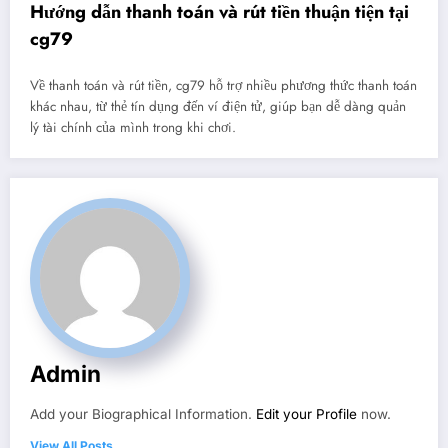
Hướng dẫn thanh toán và rút tiền thuận tiện tại
cg79
Về thanh toán và rút tiền, cg79 hỗ trợ nhiều phương thức thanh toán
khác nhau, từ thẻ tín dụng đến ví điện tử, giúp bạn dễ dàng quản
lý tài chính của mình trong khi chơi.
Admin
Add your Biographical Information.
Edit your Profile
now.
View All Posts