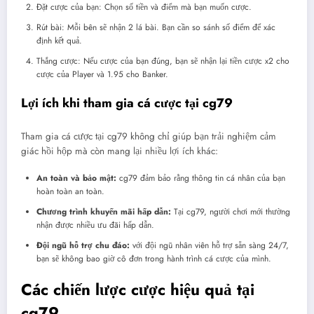
Đặt cược của bạn: Chọn số tiền và điểm mà bạn muốn cược.
Rút bài: Mỗi bên sẽ nhận 2 lá bài. Bạn cần so sánh số điểm để xác
định kết quả.
Thắng cược: Nếu cược của bạn đúng, bạn sẽ nhận lại tiền cược x2 cho
cược của Player và 1.95 cho Banker.
Lợi ích khi tham gia cá cược tại cg79
Tham gia cá cược tại cg79 không chỉ giúp bạn trải nghiệm cảm
giác hồi hộp mà còn mang lại nhiều lợi ích khác:
An toàn và bảo mật:
cg79 đảm bảo rằng thông tin cá nhân của bạn
hoàn toàn an toàn.
Chương trình khuyến mãi hấp dẫn:
Tại cg79, người chơi mới thường
nhận được nhiều ưu đãi hấp dẫn.
Đội ngũ hỗ trợ chu đáo:
với đội ngũ nhân viên hỗ trợ sẵn sàng 24/7,
bạn sẽ không bao giờ cô đơn trong hành trình cá cược của mình.
Các chiến lược cược hiệu quả tại
cg79