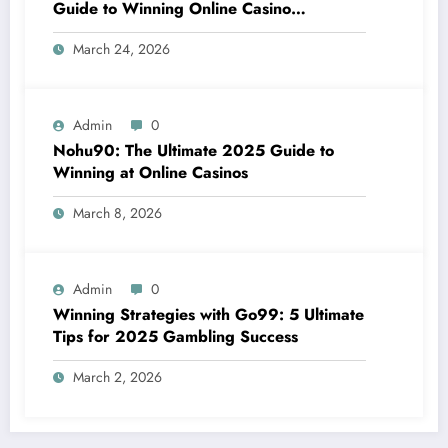
Guide to Winning Online Casino
Strategies
March 24, 2026
Admin
0
Nohu90: The Ultimate 2025 Guide to
Winning at Online Casinos
March 8, 2026
Admin
0
Winning Strategies with Go99: 5 Ultimate
Tips for 2025 Gambling Success
March 2, 2026