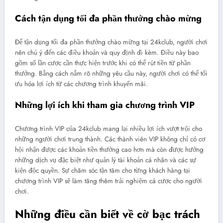
Cách tận dụng tối đa phần thưởng chào mừng
Để tận dụng tối đa phần thưởng chào mừng tại 24kclub, người chơi
nên chú ý đến các điều khoản và quy định đi kèm. Điều này bao
gồm số lần cược cần thực hiện trước khi có thể rút tiền từ phần
thưởng. Bằng cách nắm rõ những yêu cầu này, người chơi có thể tối
ưu hóa lợi ích từ các chương trình khuyến mãi.
Những lợi ích khi tham gia chương trình VIP
Chương trình VIP của 24kclub mang lại nhiều lợi ích vượt trội cho
những người chơi trung thành. Các thành viên VIP không chỉ có cơ
hội nhận được các khoản tiền thưởng cao hơn mà còn được hưởng
những dịch vụ đặc biệt như quản lý tài khoản cá nhân và các sự
kiện độc quyền. Sự chăm sóc tận tâm cho từng khách hàng tại
chương trình VIP sẽ làm tăng thêm trải nghiệm cá cược cho người
chơi.
Những điều cần biết về cờ bạc trách