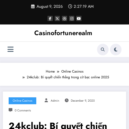
Skip
August 9, 2026
2:27:19 AM
to
content
Casinofortunerealm
Home
Online Casinos
24kclub: Bí quyết chiến thắng trong cờ bạc online 2025
Online Casinos
Admin
December 9, 2025
0 Comments
24kclub: Bí quyết chiến