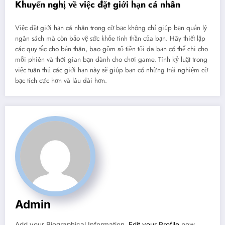
Khuyến nghị về việc đặt giới hạn cá nhân
Việc đặt giới hạn cá nhân trong cờ bạc không chỉ giúp bạn quản lý
ngân sách mà còn bảo vệ sức khỏe tinh thần của bạn. Hãy thiết lập
các quy tắc cho bản thân, bao gồm số tiền tối đa bạn có thể chi cho
mỗi phiên và thời gian bạn dành cho chơi game. Tính kỷ luật trong
việc tuân thủ các giới hạn này sẽ giúp bạn có những trải nghiệm cờ
bạc tích cực hơn và lâu dài hơn.
Admin
Add your Biographical Information.
Edit your Profile
now.