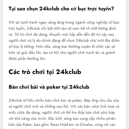
Tại sao chọn 24kclub cho cờ bạc trực tuyến?
Với sự cạnh tranh ngày càng tăng trong ngành công nghiệp cờ bạc
trực tuyến, 24kclub nổi bật nhờ vào sự cam kết về chất lượng dịch
vụ. Từ trò chơi đa dạng, khuyến mãi hấp dẫn đến độ tin cậy cao,
người chơi có lý do chính đáng để chọn 24kclub như một địa điểm
cờ bạc lý tưởng. Hơn nữa, sòng bạc thường xuyên tổ chức các sự
kiện và giải đấu lớn, tạo cơ hội cho người chơi tranh tài và giành
được phần thưởng lớn.
Các trò chơi tại 24kclub
Bàn chơi bài và poker tại 24kclub
24kclub sở hữu nhiều bàn chơi bài và poker, đáp ứng nhu cầu của
cả người chơi mới và những cao thủ. Với các bàn cược linh hoạt và
mức cược đa dạng, người chơi có thể tìm thấy bàn chơi phù hợp
với khả năng của mình. Đặc biệt, sòng bạc cung cấp nhiều phiên
bản của Poker, bao gồm Texas Hold’em và Omaha, cùng với các