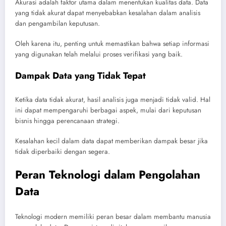
Akurasi adalah faktor utama dalam menentukan kualitas data. Data
yang tidak akurat dapat menyebabkan kesalahan dalam analisis
dan pengambilan keputusan.
Oleh karena itu, penting untuk memastikan bahwa setiap informasi
yang digunakan telah melalui proses verifikasi yang baik.
Dampak Data yang Tidak Tepat
Ketika data tidak akurat, hasil analisis juga menjadi tidak valid. Hal
ini dapat mempengaruhi berbagai aspek, mulai dari keputusan
bisnis hingga perencanaan strategi.
Kesalahan kecil dalam data dapat memberikan dampak besar jika
tidak diperbaiki dengan segera.
Peran Teknologi dalam Pengolahan
Data
Teknologi modern memiliki peran besar dalam membantu manusia