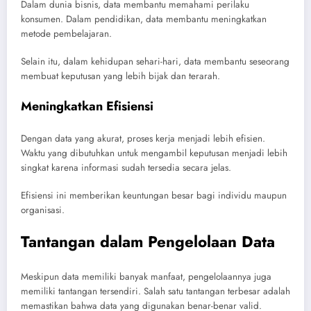
Dalam dunia bisnis, data membantu memahami perilaku
konsumen. Dalam pendidikan, data membantu meningkatkan
metode pembelajaran.
Selain itu, dalam kehidupan sehari-hari, data membantu seseorang
membuat keputusan yang lebih bijak dan terarah.
Meningkatkan Efisiensi
Dengan data yang akurat, proses kerja menjadi lebih efisien.
Waktu yang dibutuhkan untuk mengambil keputusan menjadi lebih
singkat karena informasi sudah tersedia secara jelas.
Efisiensi ini memberikan keuntungan besar bagi individu maupun
organisasi.
Tantangan dalam Pengelolaan Data
Meskipun data memiliki banyak manfaat, pengelolaannya juga
memiliki tantangan tersendiri. Salah satu tantangan terbesar adalah
memastikan bahwa data yang digunakan benar-benar valid.