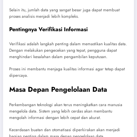
Selain itu, jumlah data yang sangat besar juga dapat membuat
proses analisis menjadi lebih kompleks.
Pentingnya Verifikasi Informasi
Verifikasi adalah langkah penting dalam memastikan kualitas data.
Dengan melakukan pengecekan yang tepat, pengguna dapat
menghindari kesalahan dalam pengambilan keputusan.
Proses ini membantu menjaga kualitas informasi agar tetap dapat
dipercaya.
Masa Depan Pengelolaan Data
Perkembangan teknologi akan terus meningkatkan cara manusia
mengelola data. Sistem yang lebih cerdas akan membantu
mengolah informasi dengan lebih cepat dan akurat.
Kecerdasan buatan dan otomatisasi diperkirakan akan menjadi
bagian penting dalam masa depan pengelolaan data.