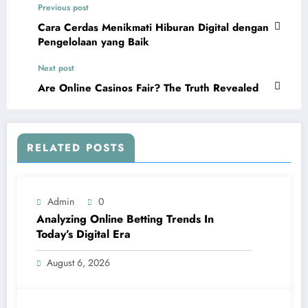
Previous post
Cara Cerdas Menikmati Hiburan Digital dengan
Pengelolaan yang Baik
Next post
Are Online Casinos Fair? The Truth Revealed
RELATED POSTS
Admin
0
Analyzing Online Betting Trends In
Today’s Digital Era
August 6, 2026