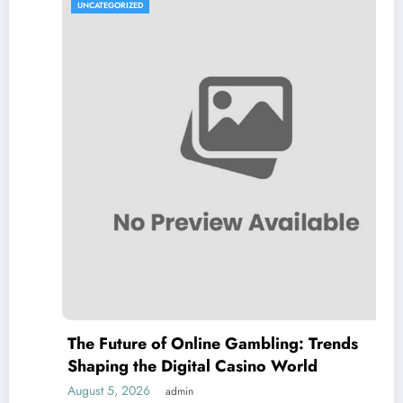
UNCATEGORIZED
The Future of Online Gambling: Trends
Shaping the Digital Casino World
August 5, 2026
admin