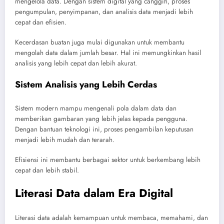
mengelola data. Dengan sistem digital yang canggih, proses
pengumpulan, penyimpanan, dan analisis data menjadi lebih
cepat dan efisien.
Kecerdasan buatan juga mulai digunakan untuk membantu
mengolah data dalam jumlah besar. Hal ini memungkinkan hasil
analisis yang lebih cepat dan lebih akurat.
Sistem Analisis yang Lebih Cerdas
Sistem modern mampu mengenali pola dalam data dan
memberikan gambaran yang lebih jelas kepada pengguna.
Dengan bantuan teknologi ini, proses pengambilan keputusan
menjadi lebih mudah dan terarah.
Efisiensi ini membantu berbagai sektor untuk berkembang lebih
cepat dan lebih stabil.
Literasi Data dalam Era Digital
Literasi data adalah kemampuan untuk membaca, memahami, dan