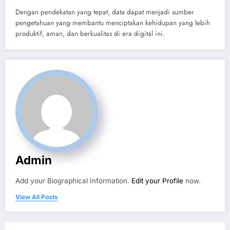
Dengan pendekatan yang tepat, data dapat menjadi sumber
pengetahuan yang membantu menciptakan kehidupan yang lebih
produktif, aman, dan berkualitas di era digital ini.
Admin
Add your Biographical Information.
Edit your Profile
now.
View All Posts