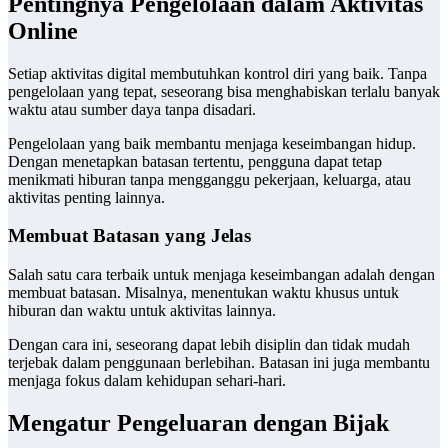
Pentingnya Pengelolaan dalam Aktivitas
Online
Setiap aktivitas digital membutuhkan kontrol diri yang baik. Tanpa
pengelolaan yang tepat, seseorang bisa menghabiskan terlalu banyak
waktu atau sumber daya tanpa disadari.
Pengelolaan yang baik membantu menjaga keseimbangan hidup.
Dengan menetapkan batasan tertentu, pengguna dapat tetap
menikmati hiburan tanpa mengganggu pekerjaan, keluarga, atau
aktivitas penting lainnya.
Membuat Batasan yang Jelas
Salah satu cara terbaik untuk menjaga keseimbangan adalah dengan
membuat batasan. Misalnya, menentukan waktu khusus untuk
hiburan dan waktu untuk aktivitas lainnya.
Dengan cara ini, seseorang dapat lebih disiplin dan tidak mudah
terjebak dalam penggunaan berlebihan. Batasan ini juga membantu
menjaga fokus dalam kehidupan sehari-hari.
Mengatur Pengeluaran dengan Bijak