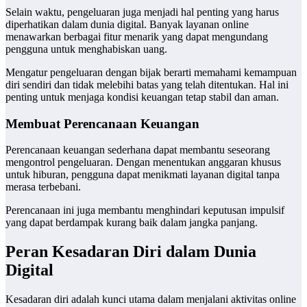
Selain waktu, pengeluaran juga menjadi hal penting yang harus
diperhatikan dalam dunia digital. Banyak layanan online
menawarkan berbagai fitur menarik yang dapat mengundang
pengguna untuk menghabiskan uang.
Mengatur pengeluaran dengan bijak berarti memahami kemampuan
diri sendiri dan tidak melebihi batas yang telah ditentukan. Hal ini
penting untuk menjaga kondisi keuangan tetap stabil dan aman.
Membuat Perencanaan Keuangan
Perencanaan keuangan sederhana dapat membantu seseorang
mengontrol pengeluaran. Dengan menentukan anggaran khusus
untuk hiburan, pengguna dapat menikmati layanan digital tanpa
merasa terbebani.
Perencanaan ini juga membantu menghindari keputusan impulsif
yang dapat berdampak kurang baik dalam jangka panjang.
Peran Kesadaran Diri dalam Dunia
Digital
Kesadaran diri adalah kunci utama dalam menjalani aktivitas online