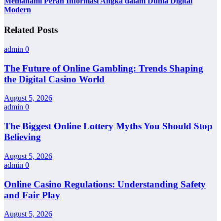
Memahami Peran Informasi Angka dalam Dunia Digital
Modern
Related Posts
admin
0
The Future of Online Gambling: Trends Shaping
the Digital Casino World
August 5, 2026
admin
0
The Biggest Online Lottery Myths You Should Stop
Believing
August 5, 2026
admin
0
Online Casino Regulations: Understanding Safety
and Fair Play
August 5, 2026