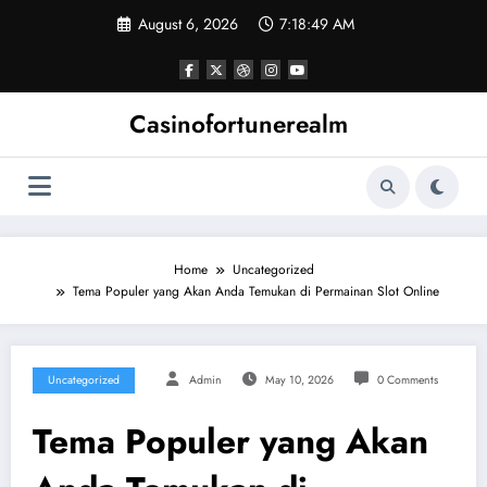
Skip
August 6, 2026
7:18:50 AM
to
content
Casinofortunerealm
Home
Uncategorized
Tema Populer yang Akan Anda Temukan di Permainan Slot Online
Uncategorized
Admin
May 10, 2026
0 Comments
Tema Populer yang Akan