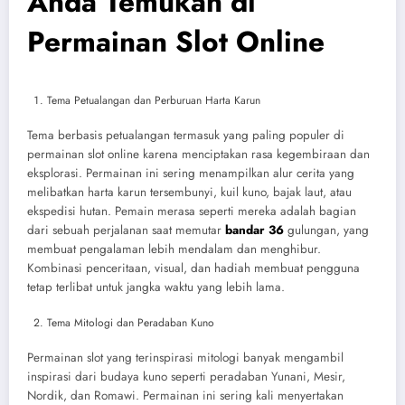
Anda Temukan di
Permainan Slot Online
Tema Petualangan dan Perburuan Harta Karun
Tema berbasis petualangan termasuk yang paling populer di
permainan slot online karena menciptakan rasa kegembiraan dan
eksplorasi. Permainan ini sering menampilkan alur cerita yang
melibatkan harta karun tersembunyi, kuil kuno, bajak laut, atau
ekspedisi hutan. Pemain merasa seperti mereka adalah bagian
dari sebuah perjalanan saat memutar
bandar 36
gulungan, yang
membuat pengalaman lebih mendalam dan menghibur.
Kombinasi penceritaan, visual, dan hadiah membuat pengguna
tetap terlibat untuk jangka waktu yang lebih lama.
Tema Mitologi dan Peradaban Kuno
Permainan slot yang terinspirasi mitologi banyak mengambil
inspirasi dari budaya kuno seperti peradaban Yunani, Mesir,
Nordik, dan Romawi. Permainan ini sering kali menyertakan