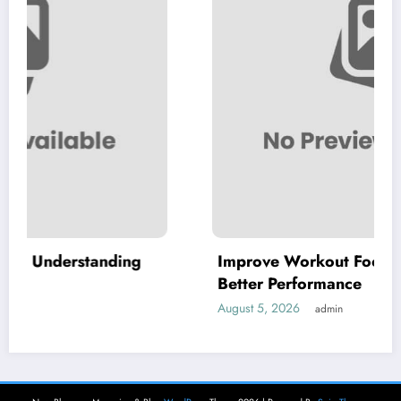
nding
Improve Workout Focus and Endurance
Better Performance
August 5, 2026
admin