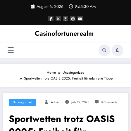
Skip
August 6, 2026
9:55:30 AM
to
content
Casinofortunerealm
Home
Uncategorized
Sportwetten trotz OASIS 2025: Freiheit für erfahrene Tipper
Uncategorized
Admin
July 22, 2025
0 Comments
Sportwetten trotz OASIS