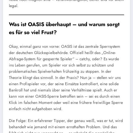
legal.
Was ist OASIS überhaupt – und warum sorgt
es für so viel Frust?
Okay, einmal ganz von vorne: OASIS ist das zentrale Sperrsystem
der deutschen Glücksspielbehörde. Offiziell heißt das „Online-
Abfrage-System für gesperrte Spieler“ – catchy, oder? Es wurde
ins Leben gerufen, um Spieler vor sich selbst zu schützen und
problematisches Spielverhalten frühzeitig zu stoppen. In der
Theorie klingt das sinnvoll. In der Praxis? Nun ja – stellen wir uns
einen Profispieler vor, der seine Einsätze kontrolliert, eine solide
Bankroll hat und niemals über seine Verhältnisse spielt. Auch er
kann von einer OASIS-Sperre betroffen sein – sei es durch einen
Klick im falschen Moment oder weil eine frühere freiwillige Sperre
einfach nicht aufgehoben wird.
Die Folge: Ein erfahrener Tipper, der genau weiß, was er tut, wird
behandelt wie jemand mit einem ernsthaften Problem. Und das