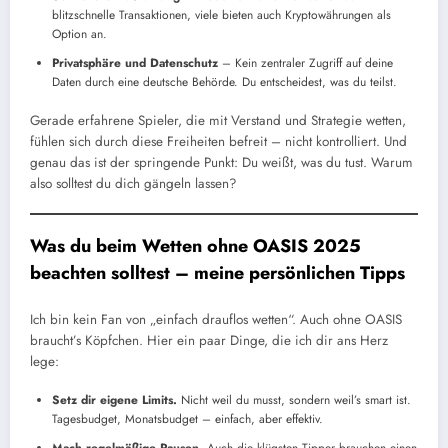
blitzschnelle Transaktionen, viele bieten auch Kryptowährungen als
Option an.
Privatsphäre und Datenschutz
– Kein zentraler Zugriff auf deine
Daten durch eine deutsche Behörde. Du entscheidest, was du teilst.
Gerade erfahrene Spieler, die mit Verstand und Strategie wetten,
fühlen sich durch diese Freiheiten befreit – nicht kontrolliert. Und
genau das ist der springende Punkt: Du weißt, was du tust. Warum
also solltest du dich gängeln lassen?
Was du beim Wetten ohne OASIS 2025
beachten solltest – meine persönlichen Tipps
Ich bin kein Fan von „einfach drauflos wetten“. Auch ohne OASIS
braucht’s Köpfchen. Hier ein paar Dinge, die ich dir ans Herz
lege:
Setz dir eigene Limits.
Nicht weil du musst, sondern weil’s smart ist.
Tagesbudget, Monatsbudget – einfach, aber effektiv.