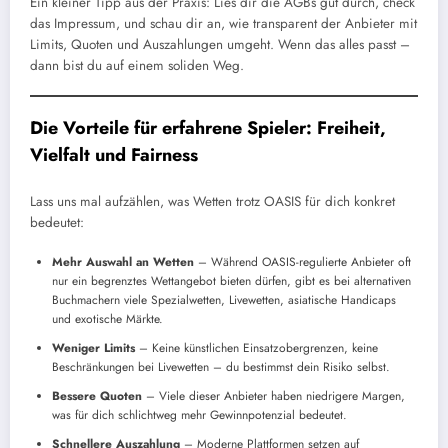
Ein kleiner Tipp aus der Praxis: Lies dir die AGBs gut durch, check
das Impressum, und schau dir an, wie transparent der Anbieter mit
Limits, Quoten und Auszahlungen umgeht. Wenn das alles passt –
dann bist du auf einem soliden Weg.
Die Vorteile für erfahrene Spieler: Freiheit,
Vielfalt und Fairness
Lass uns mal aufzählen, was Wetten trotz OASIS für dich konkret
bedeutet:
Mehr Auswahl an Wetten
– Während OASIS-regulierte Anbieter oft
nur ein begrenztes Wettangebot bieten dürfen, gibt es bei alternativen
Buchmachern viele Spezialwetten, Livewetten, asiatische Handicaps
und exotische Märkte.
Weniger Limits
– Keine künstlichen Einsatzobergrenzen, keine
Beschränkungen bei Livewetten – du bestimmst dein Risiko selbst.
Bessere Quoten
– Viele dieser Anbieter haben niedrigere Margen,
was für dich schlichtweg mehr Gewinnpotenzial bedeutet.
Schnellere Auszahlung
– Moderne Plattformen setzen auf