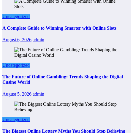
Uncategorized
A Complete Guide to Winning Smarter with Online Slots
August 6, 2026
admin
Uncategorized
The Future of Online Gambling: Trends Shaping the Digital
Casino World
August 5, 2026
admin
Uncategorized
The Biggest Online Lottery Myths You Should Stop Believing