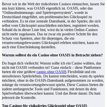
Bevor wir in die Welt der risikofreien Casinos eintauchen, lassen Sie
uns kurz klären, was OASIS eigentlich ist. OASIS, oder das
“Onlineabstimmungs- und Spielersperrsystem”, wurde in
Deutschland eingeführt, um problematisches Glücksspiel zu
verhindern. Es ist eine zentrale Datenbank, in der Spieler, die sich
selbst vom Glücksspiel ausschließen möchten, registriert werden.
Sobald du in dieser Liste bist, wirst du in vielen Online-Casinos
nicht mehr zugelassen. Das ist zwar ein positiver Schritt für den
Schutz von Spielern, aber für diejenigen, die ein
verantwortungsbewusstes Glücksspiel erleben möchten, kann es
auch eine Einschränkung darstellen.
Warum solltest du ein Casino ohne OASIS in Betracht ziehen?
Du fragst dich vielleicht: Warum sollte ich ein Casino wählen, das
nicht mit OASIS verbunden ist? Ganz einfach – diese Plattformen
bieten dir eine größere
casino ohne OASIS
Flexibilität und ein
stressfreieres Spielerlebnis. Du kannst entscheiden, wann du spielen
möchtest, ohne in die OASIS-Datenbank aufgenommen zu werden,
solange du verantwortungsbewusst spielst. Diese Casinos bieten dir
zudem umfangreiche Tools und Funktionen, mit denen du dein
Spielverhalten überwachen kannst. Und das Beste daran: Du hast
jederzeit die Kontrolle.
Top Casinos für risikofreies Glücksspiel ohne OASIS