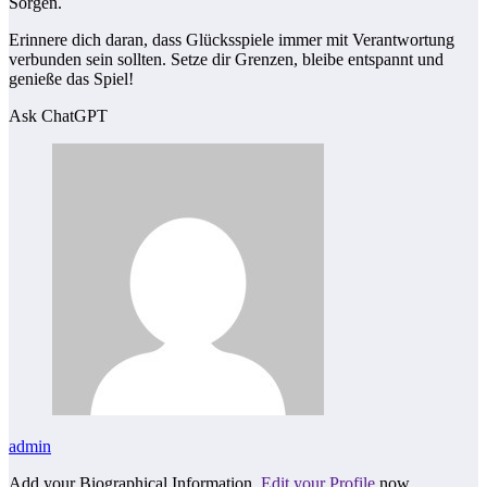
Sorgen.
Erinnere dich daran, dass Glücksspiele immer mit Verantwortung
verbunden sein sollten. Setze dir Grenzen, bleibe entspannt und
genieße das Spiel!
Ask ChatGPT
admin
Add your Biographical Information.
Edit your Profile
now.