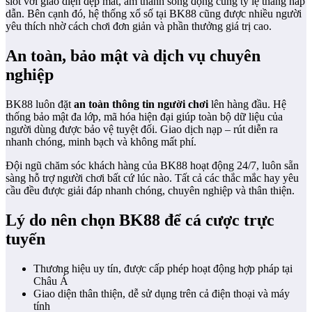
slot với giao diện đẹp mắt, âm thanh sống động cùng tỷ lệ thắng hấp
dẫn. Bên cạnh đó, hệ thống xổ số tại BK88 cũng được nhiều người
yêu thích nhờ cách chơi đơn giản và phần thưởng giá trị cao.
An toàn, bảo mật và dịch vụ chuyên
nghiệp
BK88 luôn đặt
an toàn thông tin người chơi
lên hàng đầu. Hệ
thống bảo mật đa lớp, mã hóa hiện đại giúp toàn bộ dữ liệu của
người dùng được bảo vệ tuyệt đối. Giao dịch nạp – rút diễn ra
nhanh chóng, minh bạch và không mất phí.
Đội ngũ chăm sóc khách hàng của BK88 hoạt động 24/7, luôn sẵn
sàng hỗ trợ người chơi bất cứ lúc nào. Tất cả các thắc mắc hay yêu
cầu đều được giải đáp nhanh chóng, chuyên nghiệp và thân thiện.
Lý do nên chọn BK88 để cá cược trực
tuyến
Thương hiệu uy tín, được cấp phép hoạt động hợp pháp tại
Châu Á
Giao diện thân thiện, dễ sử dụng trên cả điện thoại và máy
tính