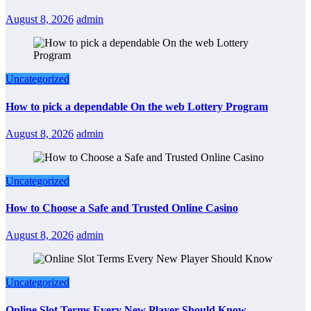
August 8, 2026
admin
Uncategorized
How to pick a dependable On the web Lottery Program
August 8, 2026
admin
Uncategorized
How to Choose a Safe and Trusted Online Casino
August 8, 2026
admin
Uncategorized
Online Slot Terms Every New Player Should Know