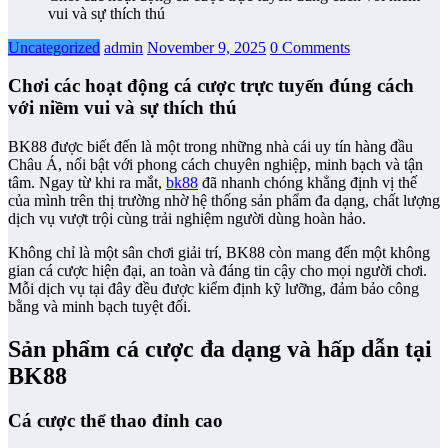
vui và sự thích thú
Uncategorized
admin
November 9, 2025
0 Comments
Chơi các hoạt động cá cược trực tuyến đúng cách
với niềm vui và sự thích thú
BK88 được biết đến là một trong những nhà cái uy tín hàng đầu
Châu Á, nổi bật với phong cách chuyên nghiệp, minh bạch và tận
tâm. Ngay từ khi ra mắt,
bk88
đã nhanh chóng khẳng định vị thế
của mình trên thị trường nhờ hệ thống sản phẩm đa dạng, chất lượng
dịch vụ vượt trội cùng trải nghiệm người dùng hoàn hảo.
Không chỉ là một sân chơi giải trí, BK88 còn mang đến một không
gian cá cược hiện đại, an toàn và đáng tin cậy cho mọi người chơi.
Mỗi dịch vụ tại đây đều được kiểm định kỹ lưỡng, đảm bảo công
bằng và minh bạch tuyệt đối.
Sản phẩm cá cược đa dạng và hấp dẫn tại
BK88
Cá cược thể thao đỉnh cao