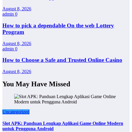
August 8, 2026
admin
0
How to pick a dependable On the web Lottery
Program
August 8, 2026
admin
0
How to Choose a Safe and Trusted Online Casino
August 8, 2026
You May Have Missed
Uncategorized
Slot APK: Panduan Lengkap Aplikasi Game Online Modern
untuk Pengguna Android