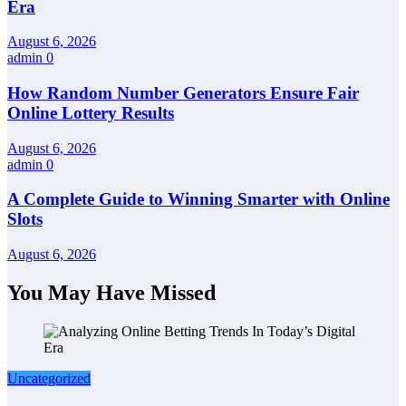
Era
August 6, 2026
admin
0
How Random Number Generators Ensure Fair
Online Lottery Results
August 6, 2026
admin
0
A Complete Guide to Winning Smarter with Online
Slots
August 6, 2026
You May Have Missed
Uncategorized