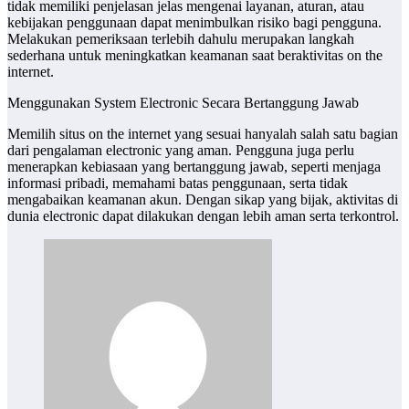
tidak memiliki penjelasan jelas mengenai layanan, aturan, atau
kebijakan penggunaan dapat menimbulkan risiko bagi pengguna.
Melakukan pemeriksaan terlebih dahulu merupakan langkah
sederhana untuk meningkatkan keamanan saat beraktivitas on the
internet.
Menggunakan System Electronic Secara Bertanggung Jawab
Memilih situs on the internet yang sesuai hanyalah salah satu bagian
dari pengalaman electronic yang aman. Pengguna juga perlu
menerapkan kebiasaan yang bertanggung jawab, seperti menjaga
informasi pribadi, memahami batas penggunaan, serta tidak
mengabaikan keamanan akun. Dengan sikap yang bijak, aktivitas di
dunia electronic dapat dilakukan dengan lebih aman serta terkontrol.