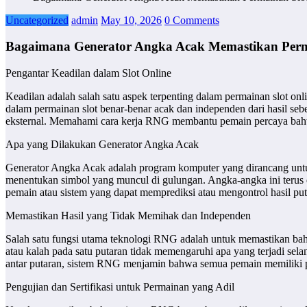
Uncategorized
admin
May 10, 2026
0 Comments
Bagaimana Generator Angka Acak Memastikan Perma
Pengantar Keadilan dalam Slot Online
Keadilan adalah salah satu aspek terpenting dalam permainan slot o
dalam permainan slot benar-benar acak dan independen dari hasil se
eksternal. Memahami cara kerja RNG membantu pemain percaya bahwa
Apa yang Dilakukan Generator Angka Acak
Generator Angka Acak adalah program komputer yang dirancang untuk 
menentukan simbol yang muncul di gulungan. Angka-angka ini terus di
pemain atau sistem yang dapat memprediksi atau mengontrol hasil p
Memastikan Hasil yang Tidak Memihak dan Independen
Salah satu fungsi utama teknologi RNG adalah untuk memastikan bahw
atau kalah pada satu putaran tidak memengaruhi apa yang terjadi se
antar putaran, sistem RNG menjamin bahwa semua pemain memiliki pe
Pengujian dan Sertifikasi untuk Permainan yang Adil