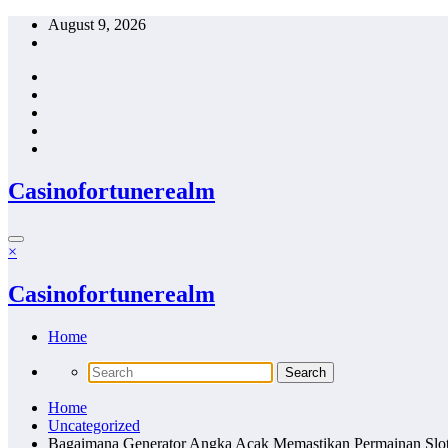
Skip
August 9, 2026
to
content
Casinofortunerealm
×
Casinofortunerealm
Home
Home
Uncategorized
Bagaimana Generator Angka Acak Memastikan Permainan Slot