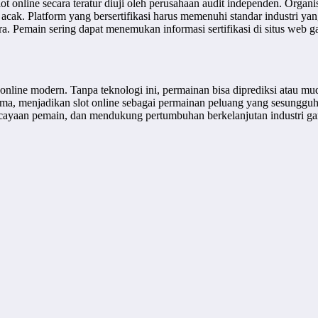
online secara teratur diuji oleh perusahaan audit independen. Organi
cak. Platform yang bersertifikasi harus memenuhi standar industri yang
ra. Pemain sering dapat menemukan informasi sertifikasi di situs web
online modern. Tanpa teknologi ini, permainan bisa diprediksi atau m
a, menjadikan slot online sebagai permainan peluang yang sesungguh
ayaan pemain, dan mendukung pertumbuhan berkelanjutan industri gam