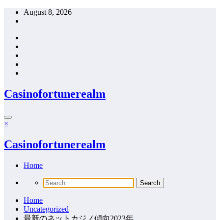
Skip
August 8, 2026
to
content
Casinofortunerealm
×
Casinofortunerealm
Home
Home
Uncategorized
最新のネットカジノ傾向2023年