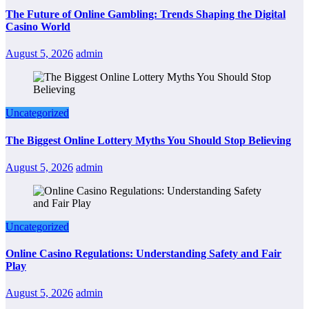
The Future of Online Gambling: Trends Shaping the Digital
Casino World
August 5, 2026
admin
Uncategorized
The Biggest Online Lottery Myths You Should Stop Believing
August 5, 2026
admin
Uncategorized
Online Casino Regulations: Understanding Safety and Fair
Play
August 5, 2026
admin