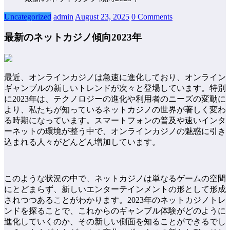
Uncategorized
admin
August 23, 2025
0 Comments
最新のネットカジノ傾向2023年
最近、オンラインカジノは急速に進化しており、オンライン
ギャンブルの新しいトレンドが次々と登場しています。特別
に2023年は、テクノロジーの進化や利用者のニーズの変動に
より、私たちが知っているネットカジノの世界が著しく変わ
る時期になっています。スマートフォンの普及や速いインタ
ーネットの環境が整う中で、オンラインカジノの魅惑に引き
込まれる人々がどんどん増加しています。
このような状況の中で、ネットカジノは単なるゲームの空間
にとどまらず、新しいエンターテインメントの形として形成
されつつあることがわかります。2023年のネットカジノトレ
ンドを探ることで、これからのギャンブル体験がどのように
進化していくのか、その新しい側面を知ることができるでし