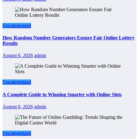
Uncategorized
How Random Number Generators Ensure Fair Online Lottery
Results
August 6, 2026
admin
Uncategorized
A Complete Guide to Winning Smarter with Online Slots
August 6, 2026
admin
Uncategorized