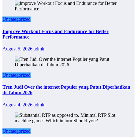
Uncategorized
Improve Workout Focus and Endurance for Better
Performance
August 5, 2026
admin
Uncategorized
Tren Judi Over the internet Populer yang Patut Diperhatikan
di Tahun 2026
August 4, 2026
admin
Uncategorized